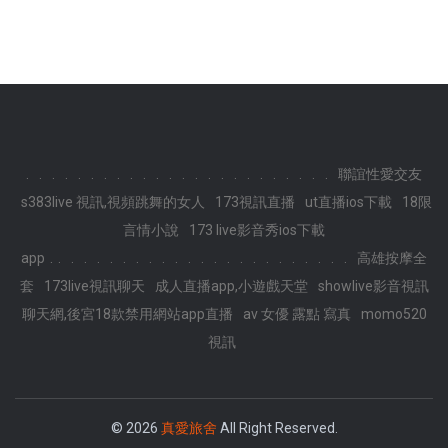
.
.
.
.
.
.
.
.
.
.
.
.
.
.
.
.
.
.
.
.
.
.
.
.
聯誼性愛交友
s383live 視訊,視頻跳舞的女人
173視訊直播
ut直播ios下載
18限
言情小說
173 live影音秀ios下載
.
app
.
.
.
.
.
.
.
.
.
.
.
.
.
.
.
.
.
.
.
.
.
.
.
高雄按摩全
套
173live視訊聊天
成人直播app,小遊戲天堂
showlive影音視訊
聊天網,後宮18款禁用網站app直播
av 女優 露點 寫真
momo520
視訊
© 2026
真愛旅舍
All Right Reserved.