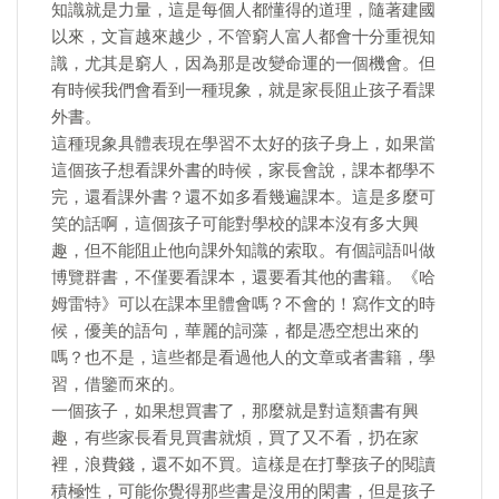
知識就是力量，這是每個人都懂得的道理，隨著建國
以來，文盲越來越少，不管窮人富人都會十分重視知
識，尤其是窮人，因為那是改變命運的一個機會。但
有時候我們會看到一種現象，就是家長阻止孩子看課
外書。
這種現象具體表現在學習不太好的孩子身上，如果當
這個孩子想看課外書的時候，家長會說，課本都學不
完，還看課外書？還不如多看幾遍課本。這是多麼可
笑的話啊，這個孩子可能對學校的課本沒有多大興
趣，但不能阻止他向課外知識的索取。有個詞語叫做
博覽群書，不僅要看課本，還要看其他的書籍。《哈
姆雷特》可以在課本里體會嗎？不會的！寫作文的時
候，優美的語句，華麗的詞藻，都是憑空想出來的
嗎？也不是，這些都是看過他人的文章或者書籍，學
習，借鑒而來的。
一個孩子，如果想買書了，那麼就是對這類書有興
趣，有些家長看見買書就煩，買了又不看，扔在家
裡，浪費錢，還不如不買。這樣是在打擊孩子的閱讀
積極性，可能你覺得那些書是沒用的閑書，但是孩子