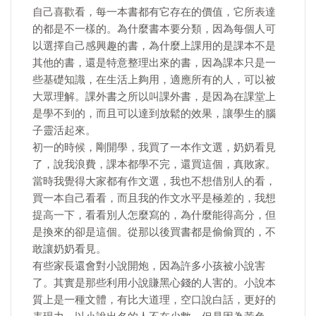
自己喜歡看，每一本書都有它存在的價值，它所表達
的都是不一樣的。為什麼書本要分類，因為每個人可
以選擇自己感興趣的書，為什麼上課用的是課本不是
其他的書，還是特意整理出來的書，因為課本只是一
些基礎知識，在生活上夠用，適應所有的人，可以被
大眾理解。課外書之所以叫課外書，是因為在課堂上
是學不到的，而且可以達到放鬆的效果，讓學生的腦
子靈活起來。
初一的時候，剛開學，我買了一本作文選，奶奶看見
了，說我浪費，課本都學不完，還買這個，真敗家。
當時我覺得大家都有作文選，我也不想借別人的看，
買一本自己看看，而且我的作文水平是極差的，我想
提高一下，看看別人怎麼寫的，為什麼能得高分，但
是換來的卻是這個。從那以後買書都是偷偷買的，不
敢讓奶奶看見。
有些家長還會對小說開炮，因為許多小孩被小說害
了。其實是那些利用小說賺黑心錢的人害的。小說本
質上是一種文體，有比大道理，空口說白話，更好的