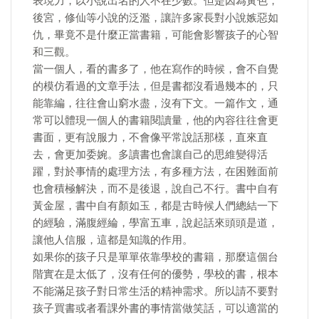
表現力，以小說出名的人不在少數。但是因為黃色，
後宮，修仙等小說的泛濫，讓許多家長對小說嫉惡如
仇，畢竟不是什麼正當書籍，可能會影響孩子的心智
和三觀。
當一個人，看的書多了，他在寫作的時候，會不自覺
的模仿看過的文章手法，但是書都沒看過幾本的，只
能靠編，往往會山窮水盡，沒有下文。一篇作文，通
常可以體現一個人的書籍閱讀量，他的內容往往會更
書面，更有說服力，不會像平常說話那樣，直來直
去，會更加委婉。多讀書也會讓自己的思維變得活
躍，對於事情的處理方法，有多種方法，在困難面前
也會積極解決，而不是後退，說自己不行。書中自有
黃金屋，書中自有顏如玉，都是古時候人們總結一下
的經驗，滿腹經綸，學富五車，說起話來頭頭是道，
讓他人信服，這都是知識的作用。
如果你的孩子只是單單依靠學校的書籍，那麼這個台
階實在是太低了，沒有任何的優勢，學校的書，根本
不能滿足孩子對日常生活的精神需求。所以請不要對
孩子買書或者看課外書的事情當做笑話，可以適當的