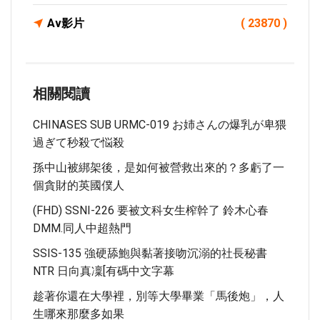
Av影片
( 23870 )
相關閱讀
CHINASES SUB URMC-019 お姉さんの爆乳が卑猥
過ぎて秒殺で悩殺
孫中山被綁架後，是如何被營救出來的？多虧了一
個貪財的英國僕人
(FHD) SSNI-226 要被文科女生榨幹了 鈴木心春
DMM.同人中超熱門
SSIS-135 強硬舔鮑與黏著接吻沉溺的社長秘書
NTR 日向真凜[有碼中文字幕
趁著你還在大學裡，別等大學畢業「馬後炮」，人
生哪來那麼多如果