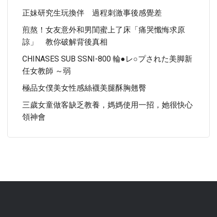
正妹研究生玩換伴 過程刺激事後感覺差
煎熬！女友意外和男閨蜜上了床「痛哭懺悔求原
諒」 教你破解背後真相
CHINASES SUB SSNI-800 輪●レ○プされた美脚新
任女教師 ～弱
極品女僕美女性感絲襪美腿酥胸翹臀
三歲女童做客缺乏教養，媽媽使用一招，她很快心
領神會