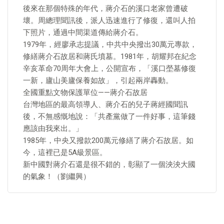
後來在那個特殊的年代，蔣介石的溪口老家曾遭破
壞。周總理聞訊後，派人迅速進行了修復，還叫人拍
下照片，通過中間渠道傳給蔣介石。
1979年，經廖承志提議，中共中央撥出30萬元專款，
修繕蔣介石故居和蔣氏墳墓。1981年，胡耀邦在紀念
辛亥革命70周年大會上，公開宣布，「溪口塋墓修復
一新，廬山美廬保養如故」，引起兩岸轟動。
全國重點文物保護單位——蔣介石故居
台灣地區的最高領導人、蔣介石的兒子蔣經國聞訊
後，不無感慨地說：「共產黨做了一件好事，這筆錢
應該由我來出。」
1985年，中央又撥款200萬元修繕了蔣介石故居。如
今，這裡已是5A級景區。
新中國對蔣介石還是很不錯的，彰顯了一個泱泱大國
的氣象！（劉繼興）