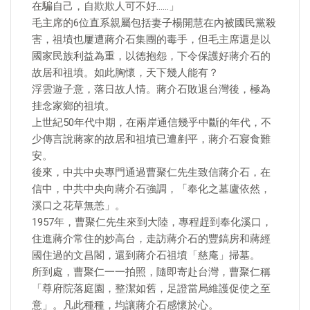
在騙自己，自欺欺人可不好……」
毛主席的6位直系親屬包括妻子楊開慧在內被國民黨殺
害，祖墳也屢遭蔣介石集團的毒手，但毛主席還是以
國家民族利益為重，以德抱怨，下令保護好蔣介石的
故居和祖墳。如此胸懷，天下幾人能有？
浮雲遊子意，落日故人情。蔣介石敗退台灣後，極為
挂念家鄉的祖墳。
上世紀50年代中期，在兩岸通信幾乎中斷的年代，不
少傳言說蔣家的故居和祖墳已遭剷平，蔣介石寢食難
安。
後來，中共中央專門通過曹聚仁先生致信蔣介石，在
信中，中共中央向蔣介石強調，「奉化之墓廬依然，
溪口之花草無恙」。
1957年，曹聚仁先生來到大陸，專程趕到奉化溪口，
住進蔣介常住的妙高台，走訪蔣介石的豐鎬房和蔣經
國住過的文昌閣，還到蔣介石祖墳「慈庵」掃墓。
所到處，曹聚仁一一拍照，隨即寄赴台灣，曹聚仁稱
「尊府院落庭園，整潔如舊，足證當局維護促使之至
意」。凡此種種，均讓蔣介石感懷於心。