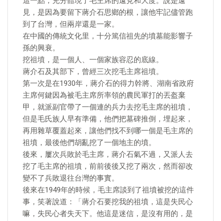
這一點，充分體現了毛主席的遠見和大度。說是遠
見，是因為要留下蔣介石思鄉的根，讓他牢記儘管跑
到了台灣，但兩岸還是一家。
在中國的傳統文化里，十分篤信祖先的墳墓能影響子
孫的興衰。
挖祖墳，是一個人、一個家族容忍的底線。
蔣介石及其部下，曾經三次挖毛主席祖墳。
第一次是在1930年，蔣介石的得力幹將、湖南省政府
主席何鍵因為被毛主席所率領的農民軍打的丟盔棄
甲，就派副官帶了一個連的兵力去挖毛主席的祖墳，
但是毛氏族人早有準備，他們把墓碑推倒，埋起來，
再用雜草覆蓋起來，讓他們找不到哪一個是毛主席的
祖墳，最後他們胡亂挖了一個地主的墳。
後來，屢次兵敗於毛主席，蔣介石氣不過，又派人去
挖了毛主席的祖墳，前前後後又挖了兩次，然而卻改
變不了兵敗退往台灣的事實。
後來在1949年的時候，毛主席談到了祖墳被挖的這件
事，笑著說道：「蔣介石要挖我的祖墳，這是失民心
嘛，失民心者失天下。他這是迷信，是沒有用的，是