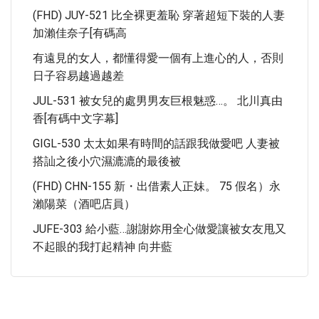
(FHD) JUY-521 比全裸更羞恥 穿著超短下裝的人妻
加瀨佳奈子[有碼高
有遠見的女人，都懂得愛一個有上進心的人，否則
日子容易越過越差
JUL-531 被女兒的處男男友巨根魅惑…。 北川真由
香[有碼中文字幕]
GIGL-530 太太如果有時間的話跟我做愛吧 人妻被
搭訕之後小穴濕漉漉的最後被
(FHD) CHN-155 新・出借素人正妹。 75 假名）永
瀨陽菜（酒吧店員）
JUFE-303 給小藍…謝謝妳用全心做愛讓被女友甩又
不起眼的我打起精神 向井藍