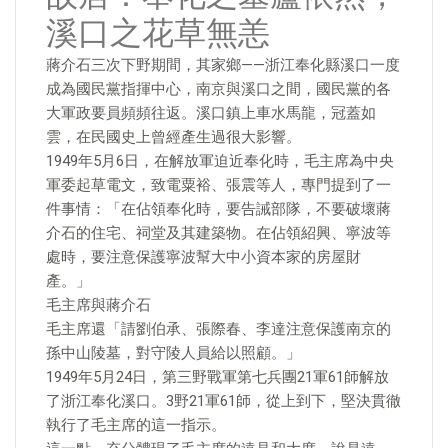
溪口之花草無恙
蔣介石三次下野期間，其家鄉——浙江奉化縣溪口一度
成為國民黨指揮中心，南京與溪口之間，國民黨的各
大軍政要員頻頻往返。溪口鎮上車水馬龍，冠蓋如
雲，在民國史上曾經產生過很大影響。
1949年5月6日，在解放軍迫近奉化時，毛主席為中央
軍委起草電文，致電粟裕、張震等人，專門提到了一
件事情：「在佔領奉化時，要告誡部隊，不要破壞蔣
介石的住宅、祠堂及其建築物。在佔領紹興、寧波等
處時，要注意保護寧波幫大中小資本家的房屋財
產。」
毛主席與蔣介石
毛主席還「請劉伯承、張際春、李達注意保護南京的
孫中山陵墓，對守陵人員給以照顧。」
1949年5月24日，第三野戰軍第七兵團21軍61師解放
了浙江奉化溪口。3野21軍61師，從上到下，堅決貫徹
執行了毛主席的這一指示。