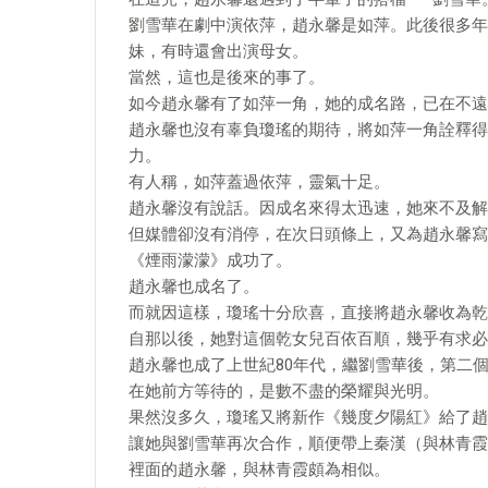
劉雪華在劇中演依萍，趙永馨是如萍。此後很多年
妹，有時還會出演母女。
當然，這也是後來的事了。
如今趙永馨有了如萍一角，她的成名路，已在不遠
趙永馨也沒有辜負瓊瑤的期待，將如萍一角詮釋得
力。
有人稱，如萍蓋過依萍，靈氣十足。
趙永馨沒有說話。因成名來得太迅速，她來不及解
但媒體卻沒有消停，在次日頭條上，又為趙永馨寫
《煙雨濛濛》成功了。
趙永馨也成名了。
而就因這樣，瓊瑤十分欣喜，直接將趙永馨收為乾
自那以後，她對這個乾女兒百依百順，幾乎有求必
趙永馨也成了上世紀80年代，繼劉雪華後，第二
在她前方等待的，是數不盡的榮耀與光明。
果然沒多久，瓊瑤又將新作《幾度夕陽紅》給了趙
讓她與劉雪華再次合作，順便帶上秦漢（與林青霞
裡面的趙永馨，與林青霞頗為相似。