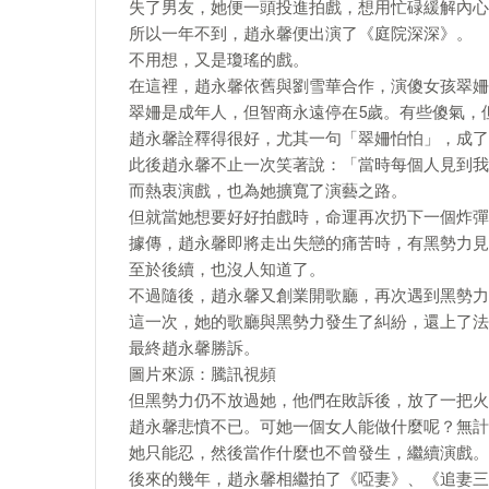
失了男友，她便一頭投進拍戲，想用忙碌緩解內心
所以一年不到，趙永馨便出演了《庭院深深》。
不用想，又是瓊瑤的戲。
在這裡，趙永馨依舊與劉雪華合作，演傻女孩翠姍
翠姍是成年人，但智商永遠停在5歲。有些傻氣，
趙永馨詮釋得很好，尤其一句「翠姍怕怕」，成了
此後趙永馨不止一次笑著說：「當時每個人見到我
而熱衷演戲，也為她擴寬了演藝之路。
但就當她想要好好拍戲時，命運再次扔下一個炸彈
據傳，趙永馨即將走出失戀的痛苦時，有黑勢力見
至於後續，也沒人知道了。
不過隨後，趙永馨又創業開歌廳，再次遇到黑勢力
這一次，她的歌廳與黑勢力發生了糾紛，還上了法
最終趙永馨勝訴。
圖片來源：騰訊視頻
但黑勢力仍不放過她，他們在敗訴後，放了一把火
趙永馨悲憤不已。可她一個女人能做什麼呢？無計
她只能忍，然後當作什麼也不曾發生，繼續演戲。
後來的幾年，趙永馨相繼拍了《啞妻》、《追妻三