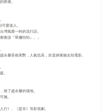
的疼痛。
。
但可愛迷人。
台灣風靡一時的流行語。
都會說『翠姍怕怕』。」
。
趙永馨長相美艷，人氣也高，於是綁著她去拍電影。
。
庭。
，燒了趙永馨的場地。
可施。
人行》、《是非》等影視劇。