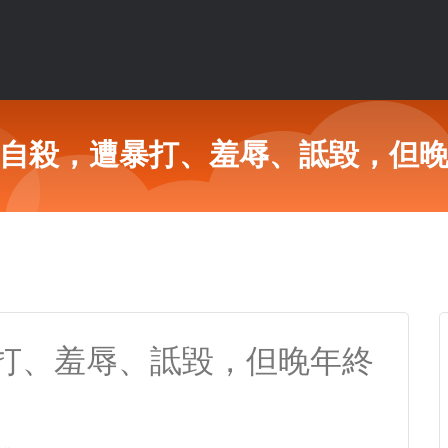
自殺，遭暴打、羞辱、詆毀，但
打、羞辱、詆毀，但晚年終