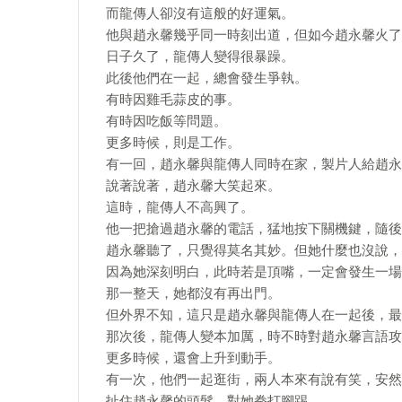
而龍傳人卻沒有這般的好運氣。
他與趙永馨幾乎同一時刻出道，但如今趙永馨火了
日子久了，龍傳人變得很暴躁。
此後他們在一起，總會發生爭執。
有時因雞毛蒜皮的事。
有時因吃飯等問題。
更多時候，則是工作。
有一回，趙永馨與龍傳人同時在家，製片人給趙永
說著說著，趙永馨大笑起來。
這時，龍傳人不高興了。
他一把搶過趙永馨的電話，猛地按下關機鍵，隨後
趙永馨聽了，只覺得莫名其妙。但她什麼也沒說，
因為她深刻明白，此時若是頂嘴，一定會發生一場
那一整天，她都沒有再出門。
但外界不知，這只是趙永馨與龍傳人在一起後，最
那次後，龍傳人變本加厲，時不時對趙永馨言語攻
更多時候，還會上升到動手。
有一次，他們一起逛街，兩人本來有說有笑，安然
扯住趙永馨的頭髮，對她拳打腳踢。