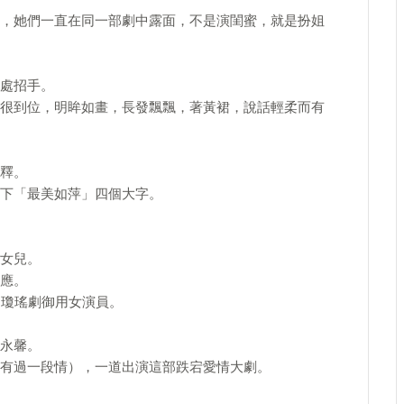
，她們一直在同一部劇中露面，不是演閨蜜，就是扮姐
處招手。
很到位，明眸如畫，長發飄飄，著黃裙，說話輕柔而有
釋。
下「最美如萍」四個大字。
女兒。
應。
個瓊瑤劇御用女演員。
永馨。
有過一段情），一道出演這部跌宕愛情大劇。