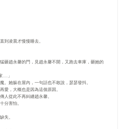
直到凌晨才慢慢睡去。
猛砸趙永馨的門，見趙永馨不開，又跑去車庫，砸她的
……」
魔。她躲在屋內，一句話也不敢說，瑟瑟發抖。
再愛，大概也是因為這個原因。
傳人從此不再糾纏趙永馨。
十分害怕。
缺失。