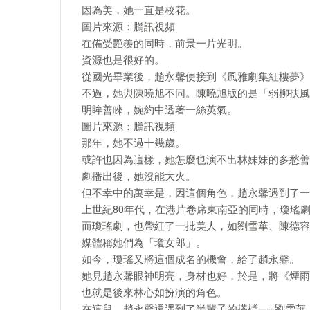
因為美，她一直是校花。
圖片來源：騰訊視頻
在備受艷羨的同時，前景一片光明。
資源也是很好的。
從國光畢業後，趙永馨便接到《風雅劇集紅樓夢》
不過，她與陳曉旭不同。陳曉旭版的是「弱柳扶風
明眸善睞，婉約中透著一絲英氣。
圖片來源：騰訊視頻
那年，她不過十幾歲。
或許也因為這樣，她怎麼也演不出林妹妹的多愁善
劇播出後，她沒能大火。
但不幸中的萬幸是，因這個角色，趙永馨遇到了一
上世紀80年代，在港片卷席東南亞的同時，瓊瑤
而瓊瑤劇，也帶紅了一批美人，如劉雪華、陳德容
媒體稱她們為「瓊女郎」。
如今，瓊瑤又將這個成名的機會，給了趙永馨。
她見趙永馨眼神明亮，身材也好，於是，將《煙雨
也就是後來林心如扮演的角色。
在這兒，趙永馨還遇到了半輩子的搭檔——劉雪華