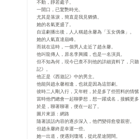
不動，靜若處子。
一開口，已驚艷時光。
尤其是落淚，簡直是我見猶憐。
她的名氣更盛了。
自這劇播出後，人人稱趙永馨為「玉女偶像」。
她的人氣直達巔峰。
而就在這時，一個男人走近了趙永馨。
他叫龍傳人，原名李興國，也是一名演員。
但不知為何，現今已查不到他的詳細資料了，只聽
記》。
他正是《西遊記》中的男主。
他能與趙永馨相逢，也就是因為這部劇。
彼時二人剛入行，又年輕，於是多了些照料的情愫
當時他們總會一起聊夢想，想一躍成名，接觸更多
於是，聊著聊著，便在一起了。
圖片來源：網路
隨著談話內容的逐步深入，他們變得愈發親密。
但趙永馨終是幸運一些。
她一出道，便遇到瓊瑤，從此星途開闊。