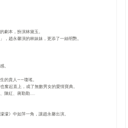
的劇本，扮演林黛玉。
」，趙永馨演的林妹妹，更添了一絲明艷。
感。
生的貴人——瓊瑤。
劇也奮起直上，成了無數男女的愛情寶典。
、陳紅、蔣勤勤……
濛濛》中如萍一角，讓趙永馨出演。
。