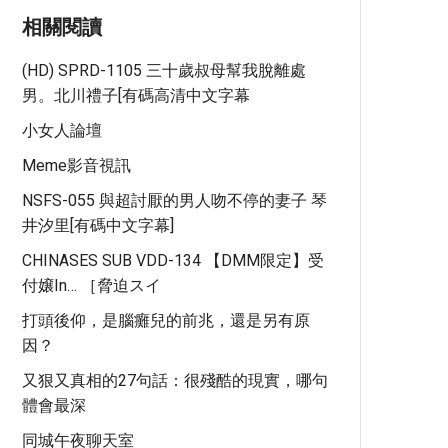
相關閱讀
(HD) SPRD-1105 三十歲叔母幫我脫離處
男。北川禮子[有碼高清中文字幕
小女人論壇
Meme影音視訊
NSFS-055 與超討厭的男人吻不停的妻子 琴
井汐里[有碼中文字幕]
CHINASES SUB VDD-134 【DMM限定】受
付嬢in… ［脅迫スイ
打頭後仰，是腦癱兒的前兆，還是另有原
因？
又狠又真相的27句話：很殘酷的現實，哪句
體會最深
同城午夜聊天室