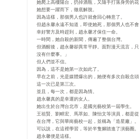
她爬上高樓陽台，扔掉酒瓶，又隨手打落身旁的花
她想要一躍而下，徹底解脫。
因為這樣，那個男人也許就會回心轉意了。
但趙永馨永遠不知道，即使她死，那個男人也不會
幸好警方及時趕到，趙永馨才保住一命。
一時間，她自殺的新聞，傳遍了整個台灣。
但酒醒後，趙永馨卻異常平靜。面對漫天流言，只
沒有什麼事。」
但人們並不信。
因為，這不是她第一次如此了。
早在之前，光是媒體爆出的，她便有多次自殺念頭
這一次已是第三次。
並且，每一次，都是因為情。
趙永馨真的是幸運的女人。
她出生於台灣台北市，是國光藝校第一屆學生。
王祖賢、劉畊宏、馬萃如、陳怡文等演員，都是從
在台灣，它與華崗藝校一起，並稱為「造星廠」。
可以說，在這裡學習，等於半隻腳踏進了演藝圈。
趙永馨便是這樣。