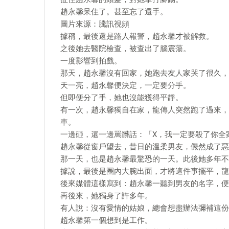
趙永馨呆住了。甚至忘了還手。
圖片來源：騰訊視頻
據稱，最後還是路人報警，趙永馨才被解救。
之後她去醫院檢查，被查出了腦震蕩。
一度影響到拍戲。
那天，趙永馨沒有回家，她跑去友人家哭了很久，
天一亮，趙永馨便決定，一定要分手。
但即便分了手，她也沒能獲得平靜。
有一次，趙永馨獨自在家，龍傳人突然跑了過來，
車。
一邊砸，還一邊罵髒話：「X，我一定要殺了你全家
趙永馨從窗戶望去，昔日的溫柔男友，儼然成了惡
那一天，也是趙永馨最驚恐的一天。此後她多年不
據說，最後是圈內大腕出面，才將這件事擺平，龍
後來媒體這樣寫到：趙永馨一聽到男友的名字，便
再後來，她獨身了許多年。
有人說：沒有愛情的姑娘，總會想盡辦法彌補這份
趙永馨第一個想到是工作。