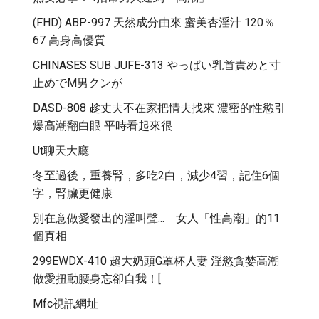
(FHD) ABP-997 天然成分由來 蜜美杏淫汁 120％
67 高身高優質
CHINASES SUB JUFE-313 やっばい乳首責めと寸
止めでM男クンが
DASD-808 趁丈夫不在家把情夫找來 濃密的性慾引
爆高潮翻白眼 平時看起來很
Ut聊天大廳
冬至過後，重養腎，多吃2白，減少4習，記住6個
字，腎臟更健康
別在意做愛發出的淫叫聲... 女人「性高潮」的11
個真相
299EWDX-410 超大奶頭G罩杯人妻 淫慾貪婪高潮
做愛扭動腰身忘卻自我！[
Mfc視訊網址