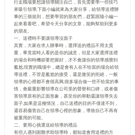
行走職場要想讓領導關注自己，首先需要學一些技巧
來吸引領導;下面小編就來為大家分享，給領導送禮辦
事的三個規則，想要學習的朋友們，趕緊跟隨小編一
起來看看吧，希望今天分享的文章，能夠幫助到更多
的朋友。
一、送禮時不要讓領導沒面子
其實，大家在求人辦事時，選擇送的禮品不用太貴
重，畢竟當時人看的是你的誠意，但是大家選擇送禮
的場合和時機卻要把握好，才不會讓你的領導感覺到
尷尬;現實的職場中，總是會有人在不恰當的場合給領
導送禮，不管是尷尬的接受，還是微笑的拒絕，一般
領導的心裡都不會很高興;很多場合做一些不恰當的事
情，會嚴重影響領導在公司里的聲譽和口碑，或者傷
害領導原有的正面形象，甚至你的舉動還讓領導失去
面子;如果是這種情況，自己送禮的目的不僅達不到，
還容易傷害自己在領導心裡的形象，導致自己不再有
被重用的可能。
二、要用心挑選送給領導的禮品
有些人遇到困難求助領導時，都知道會用送禮的方