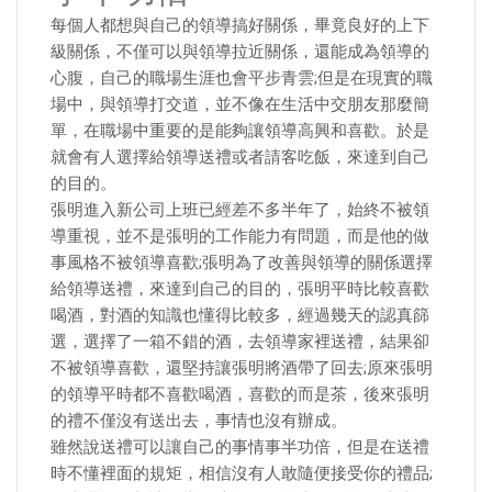
每個人都想與自己的領導搞好關係，畢竟良好的上下
級關係，不僅可以與領導拉近關係，還能成為領導的
心腹，自己的職場生涯也會平步青雲;但是在現實的職
場中，與領導打交道，並不像在生活中交朋友那麼簡
單，在職場中重要的是能夠讓領導高興和喜歡。於是
就會有人選擇給領導送禮或者請客吃飯，來達到自己
的目的。
張明進入新公司上班已經差不多半年了，始終不被領
導重視，並不是張明的工作能力有問題，而是他的做
事風格不被領導喜歡;張明為了改善與領導的關係選擇
給領導送禮，來達到自己的目的，張明平時比較喜歡
喝酒，對酒的知識也懂得比較多，經過幾天的認真篩
選，選擇了一箱不錯的酒，去領導家裡送禮，結果卻
不被領導喜歡，還堅持讓張明將酒帶了回去;原來張明
的領導平時都不喜歡喝酒，喜歡的而是茶，後來張明
的禮不僅沒有送出去，事情也沒有辦成。
雖然說送禮可以讓自己的事情事半功倍，但是在送禮
時不懂裡面的規矩，相信沒有人敢隨便接受你的禮品;