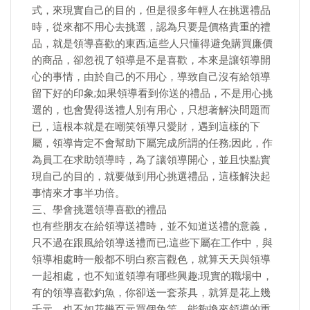
式，來現實自己的目的，但是很多年輕人在挑選禮品
時，從來都不用心去挑選，認為只要是價格貴重的禮
品，就是領導喜歡的東西;這些人只懂得避免購買廉價
的商品，卻忽視了領導是不是喜歡，本來是讓領導開
心的事情，由於自己的不用心，導致自己沒有給領導
留下好的印象;如果領導看到你送的禮品，不是用心挑
選的，也會覺得送禮人別有用心，只想著解決問題而
已，這根本就是在嘲笑領導只愛財，遇到這樣的下
屬，領導肯定不會幫助下屬完成所謂的任務;因此，作
為員工在求助領導時，為了讓領導開心，並且快點實
現自己的目的，就要做到用心挑選禮品，這樣解決起
事情來才事半功倍。
三、學會挑選領導喜歡的禮品
也有些朋友在給領導送禮時，並不知道送禮的意義，
只不過在跟風給領導送禮而已;這些下屬在工作中，與
領導相處時一般都不明白察言觀色，就算天天與領導
一起相處，也不知道領導有哪些興趣;現實的職場中，
有的領導喜歡釣魚，你卻送一套茶具，就算是花上幾
千元，也不如花幾百元買個魚竿，能夠換來領導的重