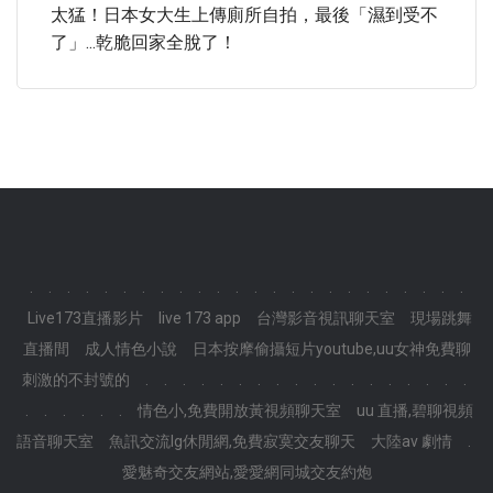
太猛！日本女大生上傳廁所自拍，最後「濕到受不
了」...乾脆回家全脫了！
.
.
.
.
.
.
.
.
.
.
.
.
.
.
.
.
.
.
.
.
.
.
.
.
Live173直播影片
live 173 app
台灣影音視訊聊天室
現場跳舞
直播間
成人情色小說
日本按摩偷攝短片youtube,uu女神免費聊
刺激的不封號的
.
.
.
.
.
.
.
.
.
.
.
.
.
.
.
.
.
.
.
.
.
.
.
.
情色小,免費開放黃視頻聊天室
uu 直播,碧聊視頻
語音聊天室
魚訊交流lg休閒網,免費寂寞交友聊天
大陸av 劇情
.
愛魅奇交友網站,愛愛網同城交友約炮