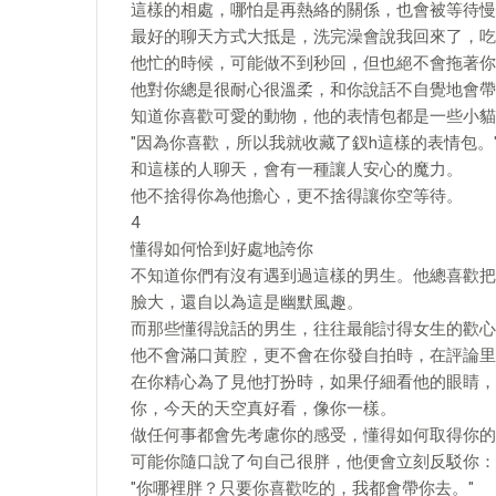
這樣的相處，哪怕是再熱絡的關係，也會被等待慢
最好的聊天方式大抵是，洗完澡會說我回來了，吃
他忙的時候，可能做不到秒回，但也絕不會拖著你
他對你總是很耐心很溫柔，和你說話不自覺地會帶上
知道你喜歡可愛的動物，他的表情包都是一些小貓
"因為你喜歡，所以我就收藏了釵h這樣的表情包。
和這樣的人聊天，會有一種讓人安心的魔力。
他不捨得你為他擔心，更不捨得讓你空等待。
4
懂得如何恰到好處地誇你
不知道你們有沒有遇到過這樣的男生。他總喜歡把
臉大，還自以為這是幽默風趣。
而那些懂得說話的男生，往往最能討得女生的歡心
他不會滿口黃腔，更不會在你發自拍時，在評論里
在你精心為了見他打扮時，如果仔細看他的眼睛，
你，今天的天空真好看，像你一樣。
做任何事都會先考慮你的感受，懂得如何取得你的
可能你隨口說了句自己很胖，他便會立刻反駁你：
"你哪裡胖？只要你喜歡吃的，我都會帶你去。"