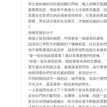
男生會給她恰到好處的關心問候，兩人的聊天氛圍
最重要的是，他從來不會讓七七冷場甚至尷尬，也
其實女生對男生的好感來得很簡單，它更多的來源
那麼，男生該怎樣和女生聊天，才能抓住她的心呢
1
他會把握好分寸
兩個人從初識到相戀，中間會有一個漫長的過程。
認清自己和對方的關係到了哪種程度，往往是你們
他不會剛通過好友請求，就貿然地對你提出各種各
"發一張自拍給我看看？最好是素顏無P的那種。"
"你發一張全身照給我，我想看看你身材怎麼樣。"
更不會在你拒絕之後，還會接著質問你，為什麼發
他很清楚你們目前所處的階段，拿捏好分寸。
不同的階段說不一樣的話，循序漸進。知道什麼問
可生活中，還是會有一類自來熟的男生。
一上來就問你多大了？單身嗎？有沒有喜歡的人？
在你出門時不斷問你，去哪裡，去幹嘛，和誰一起
甚至在你明確拒絕幾次，暗示彼此還不夠熟悉需要