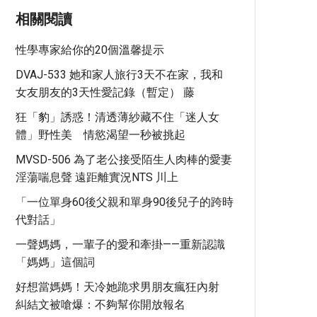
相關閱讀
性學專家給你的20個溫馨提示
DVAJ-533 她和家人旅行3天不在家，我和
女友朋友的3天性愛記錄（暫定） 藤
狂「豹」誘惑！清透薄紗藏不住「迷人女
體」野性美 情慾渴望一秒被挑起
MVSD-506 為了老公接受陌生人肉棒的愛妻
淫蕩喘息聲 遠距離實況NTS 川上
「一位單身60後父親和單身90後兒子的跨時
代對話」
一聲媽媽，一輩子的愛和牽掛——重新認識
「媽媽」這個詞
好想當媽媽！天冷她跪求男朋友瘋狂內射
糾結文被嗆爆：不夠幫你開放報名