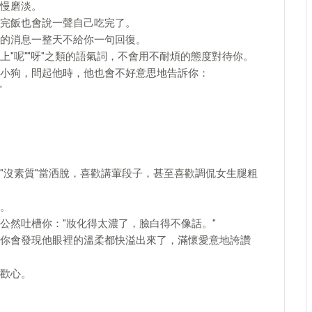
慢磨淡。
完飯也會說一聲自己吃完了。
的消息一整天不給你一句回復。
"呢""呀"之類的語氣詞，不會用不耐煩的態度對待你。
小狗，問起他時，他也會不好意思地告訴你：
"
"沒素質"當洒脫，喜歡講葷段子，甚至喜歡調侃女生腿粗
。
公然吐槽你："妝化得太濃了，臉白得不像話。"
你會發現他眼裡的溫柔都快溢出來了，滿懷愛意地誇讚
歡心。