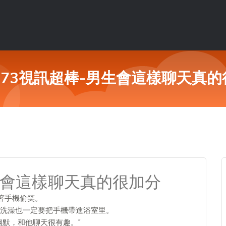
E173視訊超棒-男生會這樣聊天真
男生會這樣聊天真的很加分
捧著手機偷笑。
洗澡也一定要把手機帶進浴室里。
幽默，和他聊天很有趣。"