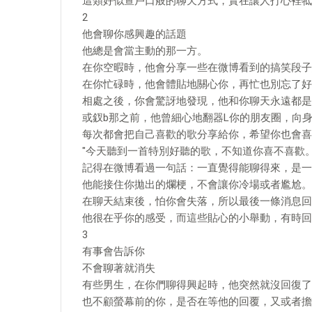
這類好似查戶口般的聊天方式，實在讓人打心裡牴
2
他會聊你感興趣的話題
他總是會當主動的那一方。
在你空暇時，他會分享一些在微博看到的搞笑段子
在你忙碌時，他會體貼地關心你，再忙也別忘了好
相處之後，你會驚訝地發現，他和你聊天永遠都是
或釵b那之前，他曾細心地翻器L你的朋友圈，向
每次都會把自己喜歡的歌分享給你，希望你也會喜
"今天聽到一首特別好聽的歌，不知道你喜不喜歡。
記得在微博看過一句話：一直覺得能聊得來，是一
他能接住你拋出的爛梗，不會讓你冷場或者尷尬。
在聊天結束後，怕你會失落，所以最後一條消息回
他很在乎你的感受，而這些貼心的小舉動，有時回
3
有事會告訴你
不會聊著就消失
有些男生，在你們聊得興起時，他突然就沒回復了
也不顧螢幕前的你，是否在等他的回覆，又或者擔