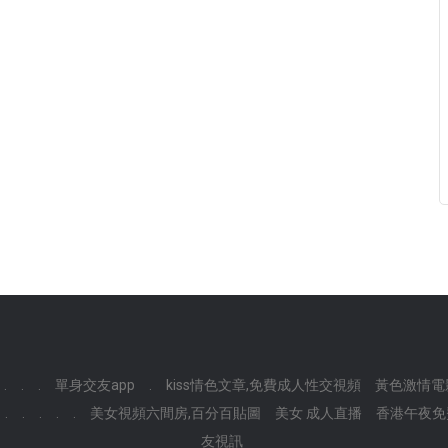
.
.
.
單身交友app
.
kiss情色文章,免費成人性交視頻
黃色激情電
.
.
.
.
.
美女視頻六間房,百分百貼圖
美女 成人直播
香港午夜免
友視訊