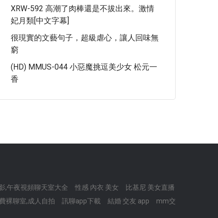
XRW-592 高潮了肉棒還是不拔出來。激情
妃月類[中文字幕]
很現實的文藝句子，超級虐心，讓人回味無
窮
(HD) MMUS-044 小惡魔挑逗美少女 松元一
香
影,午夜視頻聊天室大全
性感 內衣 美女
比基尼 美女直播
費裸聊室,成人自拍
訊聊app下載
結婚 交友 app
mm交