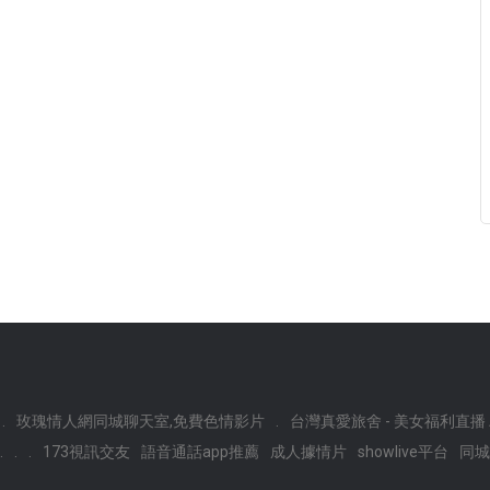
.
玫瑰情人網同城聊天室,免費色情影片
.
台灣真愛旅舍 - 美女福利直播 
.
.
.
173視訊交友
語音通話app推薦
成人據情片
showlive平台
同城