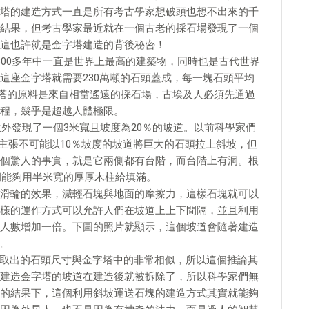
塔的建造方式一直是所有考古學家想破頭也想不出來的千
結果，但考古學家最近就在一個古老的採石場發現了一個
這也許就是金字塔建造的背後秘密！
800多年中一直是世界上最高的建築物，同時也是古代世界
這座金字塔就需要230萬噸的石頭蓋成，每一塊石頭平均
字塔的原料是來自相當遙遠的採石場，古埃及人必須先通過
程，幾乎是超越人體極限。
意外發現了一個3米寬且坡度為20％的坡道。以前科學家們
主張不可能以10％坡度的坡道將巨大的石頭拉上斜坡，但
個驚人的事實，就是它兩側都有台階，而台階上有洞。根
這些洞能夠用半米寬的厚厚木柱給填滿。
滑輪的效果，減輕石塊與地面的摩擦力，這樣石塊就可以
樣的運作方式可以允許人們在坡道上上下間隔，並且利用
人數增加一倍。下圖的照片就顯示，這個坡道會隨著建造
。
從採石場取出的石頭尺寸與金字塔中的非常相似，所以這個推論其
建造金字塔的坡道在建造後就被拆除了，所以科學家們無
的結果下，這個利用斜坡運送石塊的建造方式其實就能夠