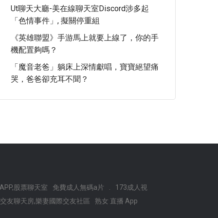
Ut聊天大廳-美在線聊天室Discord涉多起
「色情事件」, 擬關停重組
《英雄聯盟》手游馬上就要上線了，你的手
機配置夠嗎？
「魔音老爸」躺床上深情獻唱，寶寶絕望痛
哭，爸爸卻充耳不聞？
APP,股票聊天室
免費成人無碼a片
.
173成人視
交友聊天房,樂妻國際交友社區
熟女 直播 App