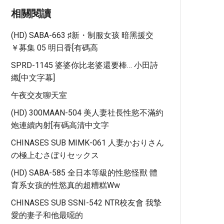
相關閱讀
(HD) SABA-663 ♯新・制服女孩 暗黑援交
￥募集 05 明日香[有碼高
SPRD-1145 婆婆你比老婆還要棒… 小田詩
織[中文字幕]
午夜交友聊天室
(HD) 300MAAN-504 美人妻社長性慾不滿約
炮連續內射[有碼高清中文字
CHINASES SUB MIMK-061 人妻かおりさん
の極上むさぼりセックス
(HD) SABA-585 全日本等級的性慾怪獸 體
育系女孩的性慾真的超糟糕ww
CHINASES SUB SSNI-542 NTR校友會 我摯
愛的妻子和他最噁的