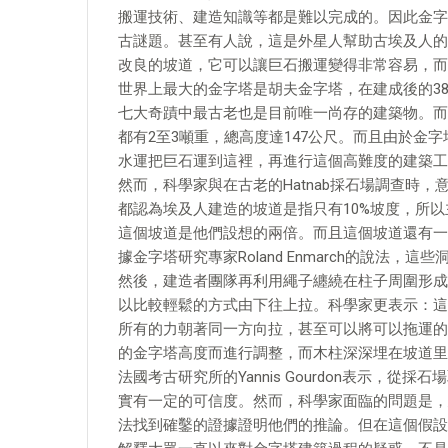
搬運技術、建造知識等都是難以完成的。因此金字
古謎題。甚至有人說，這是外星人幫助古埃及人的
改良的坡道，它可以讓巨石搬運變得非常容易，而
世界上最大的金字塔是胡夫金字塔，在建成後的3
七大奇蹟中最古老也是目前唯一尚存的建築物。而
都有2至3噸重，總高度達147公尺。而且由於金
水運把巨石運到這裡，再進行這個高難度的建築工
然而，科學家與在古老的Hatnab採石場調查時，
都認為埃及人建造的坡道是指只有10%坡度，所以
這個坡道是他們設想的兩倍。而且這個坡道還有一
據金字塔研究專家Roland Enmarch的說法，
然後，建造者團隊再利用繩子纏繞在柱子周圍形成
以比較輕鬆的方式由下往上拉。科學家更表示：這
所有的力朝著同一方向拉，甚至可以將可以拖運的
的金字塔高度而進行調整，而木柱深深埋在坡道里
法國考古研究所的Yannis Gourdon表示，
實有一定的可信度。然而，科學家面臨的問題是，
法找到確鑿的證據證明他們的推論。但在這個假設