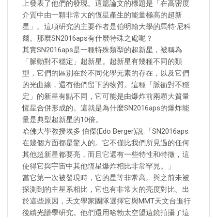
上發表了他們的發現。這篇論文的標題是「在高密度
介質中由一顆非常大的恆星產生的能量極高的超新
星」。這項研究的主要作者是伯明翰大學的馬特·尼科
爾。那麼SN2016aps有什麼特殊之處呢？
其實SN2016aps是一種特殊類型的超新星，被稱為
「脈動對不穩定」超新星。超新星有幾種不同的類
型，它們的區別在於不同化學元素的存在，以及它們
的光曲線，還有他們留下的物質。這種「脈衝對不穩
定」的新星有點不同，它可能是由爆炸前兩顆大質量
恆星合併形成的。這就是為什麼SN2016aps的爆炸能
量是典型超新星的10倍。
哈佛大學教授埃多·伯傑(Edo Berger)說:「SN2016aps
在幾個方面都是驚人的。它不僅比我們所見過的任何
其他超新星都要亮，而且它還有一些特性和特徵，這
使得它與宇宙中其他恆星爆炸相比非常罕見。」
當它第一次被發現時，它的星等非常高。與之前未被
探測到的主星系相比，它也有非常大的亮度對比。出
於這些原因，天文學家團隊選擇它與MMT天文台進行
後續光譜學研究。他們還用哈勃太空望遠鏡拍攝了這