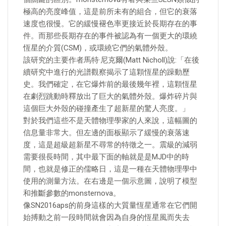
極高的亮度峰值，這是前所未有的組合，但它的衰落
速度也很慢。它的緩慢褪色率更接近於長期存在的事
件。而那些長期存在的事件被認為有一個更大的環繞
恆星的介質(CSM)，或環繞它們的氣體外殼。
該研究的主要作者馬特·尼克爾(Matt Nicholl)說:「在後
續研究中進行的光譜觀察揭示了這顆恆星的躁動歷
史。我們確定，在它爆炸前的最後幾年裡，這顆恆星
在劇烈跳動時釋放出了巨大的氣體外殼。爆炸碎片與
這個巨大外殼的碰撞產生了超新星的驚人亮度。」
對於我們這些不是天體物理學家的人來說，這幅圖的
信息量非常大。但左邊的面板顯示了緩慢的衰落速
度，這是超級超新星不尋常的特徵之一。震級的減弱
需要很長時間，其中最下面的軸就是是MJD中的時
間，也就是修正的儒略日，這是一種在天體物理學中
使用的測量方法。在右邊是一個示意圖，說明了模型
和推斷參數的monsternova。
像SN2016aps的前身這樣的大質量恆星通常在它們開
始搏動之前一段時間就會因為自身的恆星風而失去