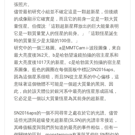
張照片。
儘管最初研究小組並不確定這是一顆超新星，但後續
的成像顯示它確實是，而且它的前身一定是一顆大質
量恆星。伯傑說:「這顆超新星釋放出的巨大能量表明
它是一顆質量驚人的恆星的前身。」「這顆恆星誕生
時的質量至少是太陽的100倍。」
研究中的一個三格圖。a是MMTCam i-波段圖像，來自
最大亮度後362天。b是哈勃望遠鏡拍攝的宿主星系和
最大亮度後1017天的新星。c是哈勃當天拍攝的宿主星
系圖像。藍色的圓圈在每個面板中標記SN2016aps。
因為這個星系很暗，而且SN從主星系的中心偏移，這
意味著這個物體不可能是一個超大質量的黑洞。因
此，由於該天體位於銀河系中最亮的恆星形成區域，
它必定是一個以大質量恆星為其前身的超新星。
SN2016aps的一個不同尋常之處在於它的光譜。儘管
這些光譜與超級發光超新星(SLSN)的光譜非常接近，
其峰值幅度與我們所知道的最亮的事件相似，但有一
個關鍵的區別。monsternova有著與某些SLSN類似的