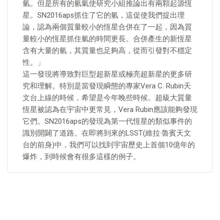
氫。但是所有的氫氣使研究小組推論出有兩顆起源恆
星。SN2016aps抓住了它的氫，這促使我們提出理
論，認為兩個質量較小的恆星合併在了一起，因為質
量較小的恆星抓住氫的時間更長。合併產生的新恆星
含有大量的氫，其質量也足夠高，從而引發對不穩定
性。」
這一發現將導致對巨型超新星或極亮超新星的更多研
究和理解。特別是當發現瞬態的專家Vera C. Rubin天
文台上線的時候，希望是今年晚些時候。超級大質量
恆星被認為在宇宙中更常見，Vera Rubin應該能夠發現
它們。SN2016aps的發現為第一代恆星的類似事件的
識別開闢了道路。在即將到來的LSST(維拉·魯賓天文
台的前身)中，我們可以找到宇宙歷史上首個10億年的
爆炸，到時候會有很多這樣的例子。