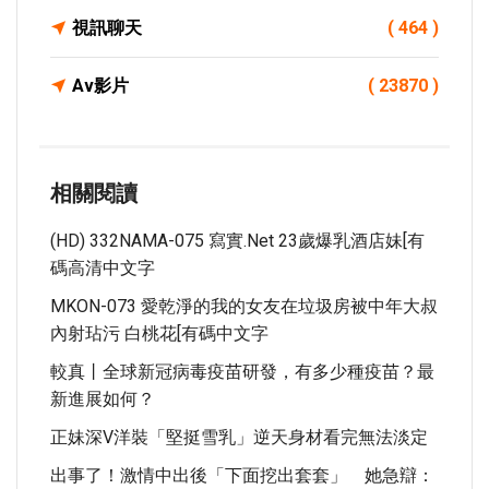
視訊聊天
( 464 )
Av影片
( 23870 )
相關閱讀
(HD) 332NAMA-075 寫實.net 23歲爆乳酒店妹[有
碼高清中文字
MKON-073 愛乾淨的我的女友在垃圾房被中年大叔
內射玷污 白桃花[有碼中文字
較真丨全球新冠病毒疫苗研發，有多少種疫苗？最
新進展如何？
正妹深V洋裝「堅挺雪乳」逆天身材看完無法淡定
出事了！激情中出後「下面挖出套套」 她急辯：