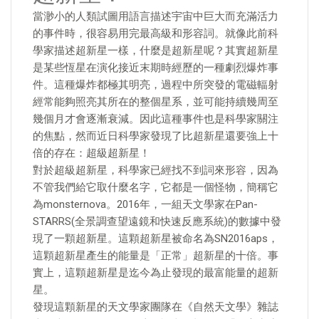
當渺小的人類試圖用語言描述宇宙中巨大而充滿活力
的事件時，很容易用完最高級和形容詞。就像此前科
學家描述超新星一樣，什麼是超新星呢？其實超新星
是某些恆星在演化接近末期時經歷的一種劇烈爆炸事
件。這種爆炸都極其明亮，過程中所突發的電磁輻射
經常能夠照亮其所在的整個星系，並可能持續幾周至
幾個月才會逐漸衰減。因此這種事件也是科學家關注
的焦點，然而近日科學家發現了比超新星還要強上十
倍的存在：超級超新星！
對於超級超新星，科學家已經找不到詞來形容，因為
不管我們給它取什麼名字，它都是一個怪物，簡稱它
為monsternova。2016年，一組天文學家在Pan-
STARRS(全景調查望遠鏡和快速反應系統)的數據中發
現了一顆超新星。這顆超新星被命名為SN2016aps，
這顆超新星產生的能量是「正常」超新星的十倍。事
實上，這顆超新星是迄今為止發現的最富能量的超新
星。
發現這顆新星的天文學家團隊在《自然天文學》雜誌