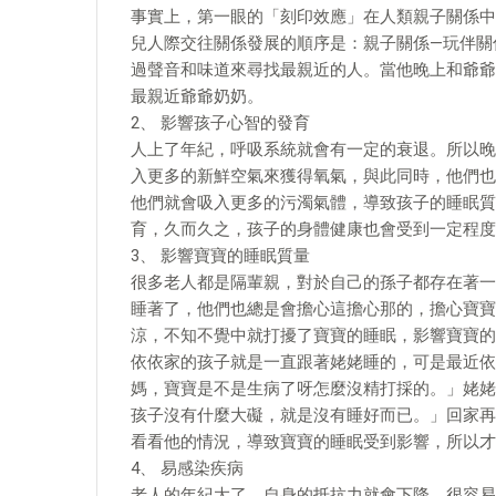
事實上，第一眼的「刻印效應」在人類親子關係中
兒人際交往關係發展的順序是：親子關係—玩伴關
過聲音和味道來尋找最親近的人。當他晚上和爺爺
最親近爺爺奶奶。
2、 影響孩子心智的發育
人上了年紀，呼吸系統就會有一定的衰退。所以晚
入更多的新鮮空氣來獲得氧氣，與此同時，他們也
他們就會吸入更多的污濁氣體，導致孩子的睡眠質
育，久而久之，孩子的身體健康也會受到一定程度
3、 影響寶寶的睡眠質量
很多老人都是隔輩親，對於自己的孫子都存在著一
睡著了，他們也總是會擔心這擔心那的，擔心寶寶
涼，不知不覺中就打擾了寶寶的睡眠，影響寶寶的
依依家的孩子就是一直跟著姥姥睡的，可是最近依
媽，寶寶是不是生病了呀怎麼沒精打採的。」姥姥
孩子沒有什麼大礙，就是沒有睡好而已。」回家再
看看他的情況，導致寶寶的睡眠受到影響，所以才
4、 易感染疾病
老人的年紀大了，自身的抵抗力就會下降，很容易