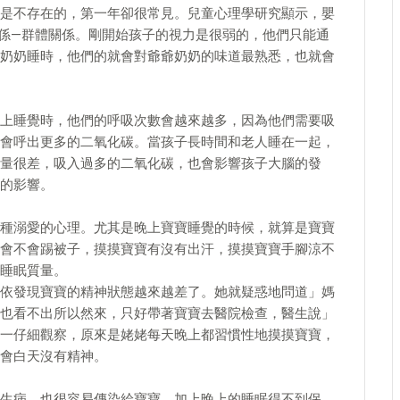
是不存在的，第一年卻很常見。兒童心理學研究顯示，嬰
係—群體關係。剛開始孩子的視力是很弱的，他們只能通
奶奶睡時，他們的就會對爺爺奶奶的味道最熟悉，也就會
上睡覺時，他們的呼吸次數會越來越多，因為他們需要吸
會呼出更多的二氧化碳。當孩子長時間和老人睡在一起，
量很差，吸入過多的二氧化碳，也會影響孩子大腦的發
的影響。
種溺愛的心理。尤其是晚上寶寶睡覺的時候，就算是寶寶
會不會踢被子，摸摸寶寶有沒有出汗，摸摸寶寶手腳涼不
睡眠質量。
依發現寶寶的精神狀態越來越差了。她就疑惑地問道」媽
也看不出所以然來，只好帶著寶寶去醫院檢查，醫生說」
一仔細觀察，原來是姥姥每天晚上都習慣性地摸摸寶寶，
會白天沒有精神。
生病，也很容易傳染給寶寶。加上晚上的睡眠得不到保