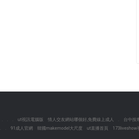
.
.
.
ut視訊電腦版
情人交友網站哪個好,免費線上成人
.
台中按
.
.
91成人官網
韓國makemodel大尺度
ut直播首頁
173livesh