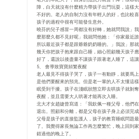
障，白天就沒有什麼精力帶孩子出門玩耍，這樣大
不好的。老人的自制力沒有年輕人的好，也比較喜
孩子的過程中很有可能發生意外。
曉芬的兒子感冒一周都沒有好轉，她就問我說」我
麼那麼久都不見好呢」我就問他她：「你家最近誰
所以最近孩子都是跟爺爺奶奶睡的。」我說」那就
幾天你把孩子抱來跟自己睡，細心照顧幾天孩子應
好了，還說以後盡量不讓孩子跟著老人睡了，這讓
5、 會導致寶寶頻繁夜醒
老人最見不得孩子哭了，孩子一有動靜，就要馬上
是他們要醒來的預兆。但是老一輩的人不太懂這樣
眠受到干擾。孩子在淺眠狀態立即去哄孩子就剝奪
夜醒，並且需要大人哄著才能再次入睡。
北大才女趙婕曾寫道：「我欽佩一種父母，他們在
退出。照顧和分離，都是父母在孩子身上必須完成
父母是孩子的直接監護人，孩子的教育睡眠問題最
了。我覺得家長無論工作再怎麼繁忙，晚上回到家
錯過他的晚上了。