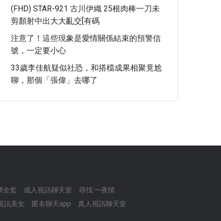
(FHD) STAR-921 古川伊織 25根肉棒一刀未
剪顏射中出大大亂交[有碼
注意了！這些現象是愛情關係結束的預警信
號，一定要小心
33歲李佳航疑似社恐，和搭檔成果相聚竟尬
聊，那個「張偉」去哪了
摩全套
成人視訊聊天室
尋找 一夜情
.
.
.
.
.
.
.
ow視訊美女
匿名聊天app
真人視訊聊天室