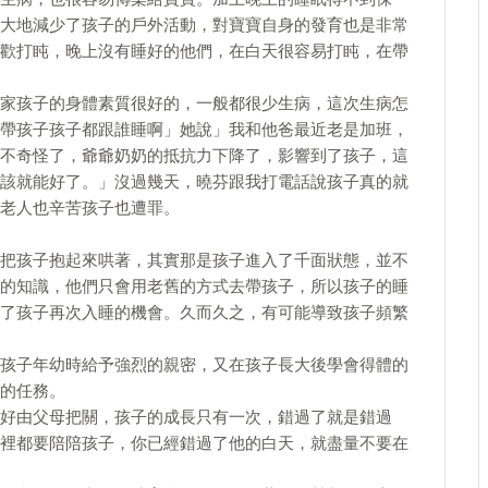
大地減少了孩子的戶外活動，對寶寶自身的發育也是非常
歡打盹，晚上沒有睡好的他們，在白天很容易打盹，在帶
家孩子的身體素質很好的，一般都很少生病，這次生病怎
帶孩子孩子都跟誰睡啊」她說」我和他爸最近老是加班，
不奇怪了，爺爺奶奶的抵抗力下降了，影響到了孩子，這
該就能好了。」沒過幾天，曉芬跟我打電話說孩子真的就
老人也辛苦孩子也遭罪。
把孩子抱起來哄著，其實那是孩子進入了千面狀態，並不
的知識，他們只會用老舊的方式去帶孩子，所以孩子的睡
了孩子再次入睡的機會。久而久之，有可能導致孩子頻繁
孩子年幼時給予強烈的親密，又在孩子長大後學會得體的
的任務。
好由父母把關，孩子的成長只有一次，錯過了就是錯過
裡都要陪陪孩子，你已經錯過了他的白天，就盡量不要在