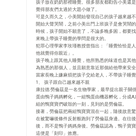
孩子放在奶奶那裡睡覺。很多朋友都勸告小美還是
覺得朋友們太過於大題小做了。
可是久而久之，小美開始發現自己的孩子越來越不
開始大聲哭鬧，之前小美出門上班孩子是會哭鬧的
時候，孩子開始不願意了，不論多晚多困，都要找
來晚上帶孩子睡覺的學問是很大的。
犯罪心理學家李玫瑾教授曾指出：「睡覺恰恰是人
他就覺得你親近」。
孩子晚上跟其他人睡覺，他所熟悉的味道也是其他
為熟悉的那個人，並且願意靠近那個給他帶來安全
當家長晚上嫌麻煩把孩子交給老人，不帶孩子睡覺
1、 孩子跟自己越來越不親
康拉德.勞倫茲是一名生物學家，最早提出親子關
蛋由鴨子媽媽孵化，一組鴨蛋由機器孵化，分成A,
組的鴨寶寶們破殼的一刻，見到的是勞倫茲。
接著，勞倫茲把兩組鴨寶寶混在一起，隨後故意驚
在被驚嚇後條件反射般跑到了勞倫茲身邊。在往後
後，而不是鴨子媽媽身後。勞倫茲認為，鴨子寶寶
這便是「刻印」效應。