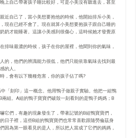
晚上自己帶著孩子睡比較好，可是小美沒有聽進去，甚至
親近自己了，當小美想要抱他的時候，他開始排斥小美，
，現在已經不會了。現在就算小美想要抱孩子跟自己睡的
奶奶才能睡著。這讓小美感到很傷心，這時候她才發覺原
在排味最濃的時候，孩子在你的屋裡，他聞到你的氣味，
人的，他們的辨識能力很低，他們只能依靠氣味去找到最
感的人。
時，會有以下幾種危害，你的孩子佔了嗎?
係中「刻印」這一概念。他用鴨子做親子實驗。他把一組鴨
B兩組。A組的鴨子寶寶們破殼一刻看到的是鴨子媽媽；B
嚇它們，有趣的現象發生了，帶著記號的B組鴨寶寶們，
的日子裡，這些B組的鴨寶寶們也常常喜歡跟隨勞倫茲身
們因為第一眼看見的是人，所以把人當成了它們的媽媽，