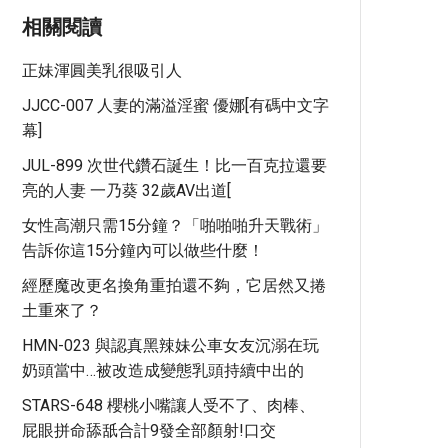
相關閱讀
正妹渾圓美乳很吸引人
JJCC-007 人妻的滿溢淫蜜 優娜[有碼中文字
幕]
JUL-899 次世代鑽石誕生！比一百克拉還要
亮的人妻 一乃葵 32歲AV出道[
女性高潮只需15分鐘？「啪啪啪升天戰術」
告訴你這15分鐘內可以做些什麼！
經歷魔改更名換角重拍還不夠，它居然又捲
土重來了？
HMN-023 與認真黑辣妹公車女友沉溺在玩
奶頭當中…被改造成變態乳頭持續中出的
STARS-648 櫻桃小嘴讓人受不了、肉棒、
屁眼拼命舔舐合計9發全部顏射!口交