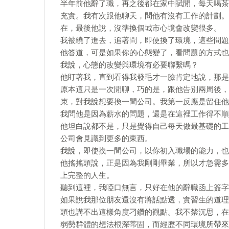
半年前他辭了職，再之後都在家中賦閒，每天喝茶
充實。我有次跟他聊天，問他有沒有工作的計劃。
在，最後他說，沒準換個城市心境會改變很多。
我被繞了進去，追著問，即使換了環境，這些問題
他答道，可是如果你的心態變了，看問題的方式也
我說，心態的改變與環境有必要聯繫嗎？
他盯著我，直到看得我發毛才一臉肯定地說，那是
原本這只是一次閒聊，巧的是，跟他告別兩周後，
束，對我說想要換一間公司。我第一反應是留住他
我問他是因為薪水的問題，還是在這裡工作得不順
他坦白說都不是，只是覺得自己每天做最基礎的工
公司會見識到更多的東西。
我說，即使換一間公司，以你初入職場的能力，也
他搖搖頭說，正是因為我剛剛畢業，所以才急需多
上完整的人生。
聽到這裡，我啞口無言，只好在他的辭職函上簽字
如果說我那位朋友還沒有將話點透，實習生的道理
頭也講不出這樣角度刁鑽的觀點。我不禁沉思，在
弱勢群體的想法根深蒂固，而經歷不同環境所帶來