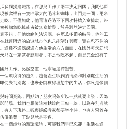
瓜多爾援建鐵路，在那兒工作了兩年決定回國，我問他原
現被窩裡有一隻巴掌大的毛茸茸蜘蛛，出門走一圈，兩米
走吃，不僅如此，他還遭遇過不下兩次持槍入室搶劫。終
會被鱷魚吃掉或者被無辜槍殺，於是毅然決定回國。
算不錯，但他始終無法適應。在厄瓜多爾的時候，他的工
在就連附近的旅遊城市他也只能望洋興嘆，實在忍不住的
。這種不適應感遍布他生活的方方面面，在國外每天幻想
天只在一家茶餐廳用餐，不是他吃不起，而是完全沒有了
國外工作。比起空虛，他寧願選擇艱苦。
一個環境待的越久，越會產生牴觸的情緒和對別處生活的
即使去到別處，也未必能獲得理想中的生活，你只是像個
與時間賽跑，兩點約了朋友喝茶所以一點就要出發，因為
影開場。我們也厭倦這種枯燥的三點一線，以為在別處就
，有人下班路上觀察螞蟻搬家都要半小時，也有人甭管在
仿佛浪費一丁點兒就是罪過。
在一個虛無的新環境時，可能我們早已忘卻「生活在這