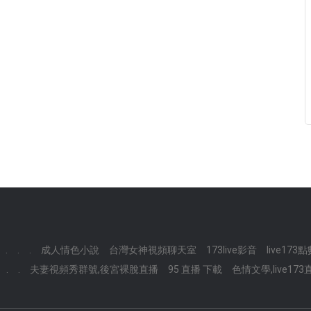
.
.
.
成人情色小說
台灣女神視頻聊天室
173live影音
live173
.
.
夫妻視頻秀群號,後宮裸脫直播
95 直播 下載
色情文學,live17