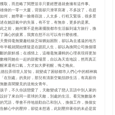
獲取，而忽略了閱歷並非只要經歷過就會擁有這件事。
雄偉的一零一大廈，背面卻只潦草寫著，不多說了，在趕
如何，她帶著一臉倦容說，人太多，行程又緊張，很多景
述在她語氣中的失落，有不甘，有無奈，更多的是累。
此之前，她何嘗不是抱著擺脫都市生活躲到遠方旅行，換
了滿心的疲累，我實在想不出可以有什麼收穫。
天覺得毫無樂趣枯燥乏味猶如困獸，卻以為去遙遠的地方
年半載就開始懷疑是在蹉跎人生，卻以為換間公司換個環
斷的新鮮感；在感情上，這種毫無邏輯的心理表現得更加
數種同她在一起的甜蜜場景，自以為天造地設，然而真正
醒來還有口氣，方才如大夢初醒，悔之晚矣。
昆德拉弄得世人皆知，就變成了困頓都市人們心中的精神鴉
「在別處」的美好，那兒有清新空氣恬靜生活，有高薪待
無數喜聞樂見的送炮女青年。
孩子，不久你談戀愛了，天敵變成了戀人言語中別人家的
設好了來自同一星球的天敵，別處的生活。看完無數版本
的咒語，學會不停地規勸自己和別人，換個工作，換個女
告解心中的壓抑，卻從未想過，此刻壓抑著你的未必是當