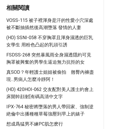
相關閱讀
VOSS-115 被子裡渾身是汗的性愛小穴深處
被不斷抽插然後高潮墮落 發情的人妻
(HD) SSNI-058 不穿胸罩且渾身濕透的巨乳
女學生 用粉色凸起的乳頭引誘
FSDSS-268 突然暴風雨全身濕透隱約可見
胸罩被興奮的男學生逼迫無力抗拒的女
真SOD？年輕護士姐姐被偷拍 翹臀內褲盡
現...男病人怎麼冷靜阿！
(HD) 420HOI-062 交友配對美人護士約會上
床開幹顔射[有碼高清中文字
IPX-764 秘密將墮落的男人帶回家、強制逆
絶倫中出播種種草莓強壓到早上的婊子
想成爲猛男不練PC肌怎麽行