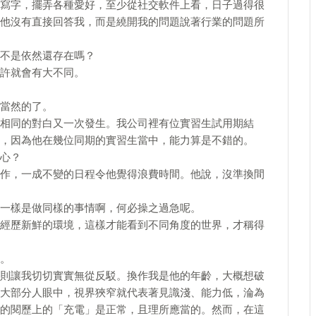
寫字，擺弄各種愛好，至少從社交軟件上看，日子過得很
他沒有直接回答我，而是繞開我的問題說著行業的問題所
不是依然還存在嗎？
許就會有大不同。
當然的了。
相同的對白又一次發生。我公司裡有位實習生試用期結
，因為他在幾位同期的實習生當中，能力算是不錯的。
心？
作，一成不變的日程令他覺得浪費時間。他說，沒準換間
一樣是做同樣的事情啊，何必操之過急呢。
經歷新鮮的環境，這樣才能看到不同角度的世界，才稱得
。
則讓我切切實實無從反駁。換作我是他的年齡，大概想破
大部分人眼中，視界狹窄就代表著見識淺、能力低，淪為
的閱歷上的「充電」是正常，且理所應當的。然而，在這