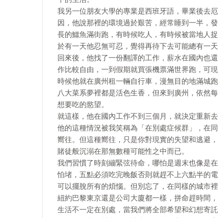
我另一位朋友大學的專業是西班牙語，畢業後去厄
因，他說那裡的環境過於艱苦，經常睡到一半，發
長的鱷魚滿街跑，有時候吃人，有時候被當地人捉
於有一天他忍無可忍，覺得再待下去可能總有一天
回來後，他找了一份翻譯的工作，薪水在國內也還
作比較自由，一到假期就買張機票滿世界跑，可現
時候他就在廣州租一輛自行車，漫無目的地滿城跑
八大菜系夢裡都是活色生香，但來到廣州，依然每
想要吃的慾望。
就這樣，他在國內工作不到三個月，就決定重新去
他的這種情況被我笑稱為「在別處症候群」，在同
嚮往。但這種嚮往，只是你對現實的失望和逃避，
賭徒般沉溺在那無數種可能性之中而已。
我們習慣了時刻繃緊弦待命，哪怕是週末也像是在
怕堵，五點必須吃完晚飯否則就趕不上六點半的電
可以擺脫所有的煩惱。但別忘了，在同樣的城市裡
紐約巴黎東京還是公司大廈都一樣，拼命趕時間，
生活不一定在別處，當我們將全部希望和幻想寄託