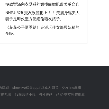
極致豐滿內衣誘惑的嫩模白嫩肌膚美腿寫真
NNPJ-525 交友軟體把上！！ 美麗身軀美人
妻子是即效型方便絶倫砲友婊子。
《花花公子夏季趴》充滿玩伴女郎與妖精的
夜晚...
點數購買
showlive裸播app,fc2成人 影音
交友line群組
.
3直播視訊
18限言情小說
聊性網站
已 婚 交友軟體推薦