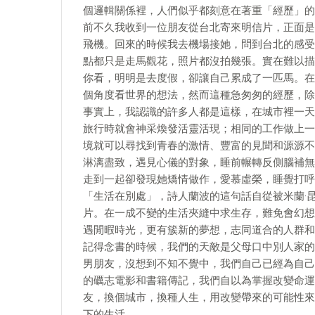
個邏輯關係裡，人們似乎都刻意在著重「經歷」的
前不久我收到一位朋友從台北寄來明信片，正面是
飛機。回來的時候我去機場接她，問到台北的感受
點都只是走馬觀花，照片都沒拍幾張。實在難以描
你看，明明是去度假，卻讓自己累成了一匹馬。在
個角度看世界的想法，然而這種急匆匆的經歷，除
事實上，我認識的許多人都是這樣，在城市裡一天
旅行時就會神采煥發活靈活現；相同的工作做上一
境就可以尋找到青春的激情、豐富的見聞和源源不
淋漓盡致，遇見心儀的對象，睡前輾轉反側腦補無
走到一起卻發現她矯情做作，愛慕虛榮，睡覺打呼
「生活在別處」，詩人蘭波的這句話自從被米蘭·
片。在一成不變的生活夾縫中求生存，難免會幻想
遇閒暇時光，更有簇新的夢想，志同道合的人群和
記得念書的時候，我們的天敵是父母口中別人家的
男朋友，沒想到不知不覺中，我們自己已經為自己
的礪志電影和書籍傳記，我們自以為掌握改變命運
友，換個城市，換種人生，用改變帶來的可能性來
下的生活。